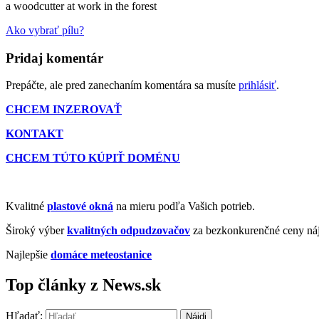
a woodcutter at work in the forest
Ako vybrať pílu?
Pridaj komentár
Prepáčte, ale pred zanechaním komentára sa musíte
prihlásiť
.
CHCEM INZEROVAŤ
KONTAKT
CHCEM TÚTO KÚPIŤ DOMÉNU
Kvalitné
plastové okná
na mieru podľa Vašich potrieb.
Široký výber
kvalitných odpudzovačov
za bezkonkurenčné ceny náj
Najlepšie
domáce meteostanice
Top články z News.sk
Hľadať: