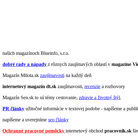
našich magazínoch Blueinfo, s.r.o.
dobré rady a nápady
z rôznych zaujímavých oblastí v
magazíne Vi
Magazín Milota.sk
zaujímavosti
na každý deň
internetový magazín
dt.sk
zaujímavosti,
recenzie
a rozhovory
Magazín Sen.sk to sú témy cestovanie,
zdravie a životný štýl
.
PR články
užitočné informácie v textovej podobe - napíšeme a publ
napíšeme a uverejníme
seo články
Ochranné pracovné pomôcky
internetový obchod
pracovnik.sk
ši