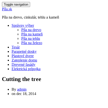
Toggle navigation
Píla.sk
Píla na drevo, cinkulár, tehlu a kameň
Správny výber
Píla na drevo
Píla na kameň
Píla na tehlu
Píla na železo
Tesár
Parapetné dosky
Plastové dvere
Zateplenie domu
Drevené fasády
Elektrická prípojka
Cutting the tree
By
admin
on
dec 18, 2014