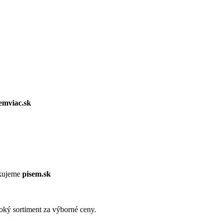
emviac.sk
ikujeme
pisem.sk
roký sortiment za výborné ceny.