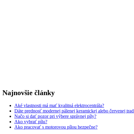
Najnovšie články
Aké vlastnosti má mať kvalitná elektrocentrála?
Dáte prednosť modernej pálenej keramickej alebo červenej trad
Načo si dať pozor pri výbere správnej píly?
Ako vybrať pílu?
Ako pracovať s motorovou pílou bezpečne?